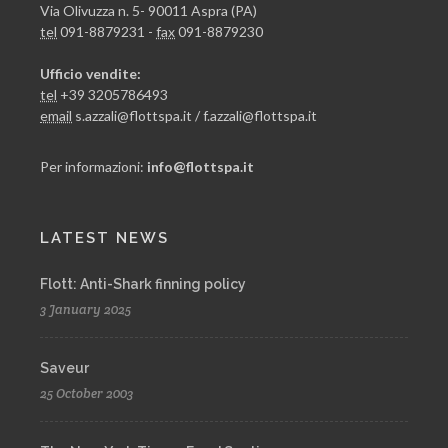
Via Olivuzza n. 5- 90011 Aspra (PA)
tel
091-8879231 -
fax
091-8879230
Ufficio vendite:
tel
+39 3205786493
email
s.azzali@flottspa.it / f.azzali@flottspa.it
Per informazioni:
info@flottspa.it
LATEST NEWS
Flott: Anti-Shark finning policy
3 January 2025
Saveur
25 October 2003