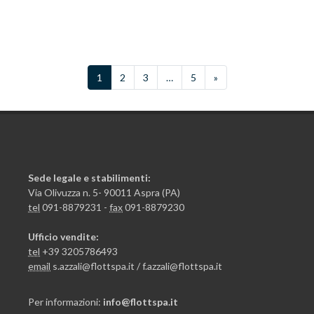
1
2
3
…
5
»
Sede legale e stabilimenti:
Via Olivuzza n. 5- 90011 Aspra (PA)
tel
091-8879231 -
fax
091-8879230
Ufficio vendite:
tel
+39 3205786493
email
s.azzali@flottspa.it / f.azzali@flottspa.it
Per informazioni:
info@flottspa.it